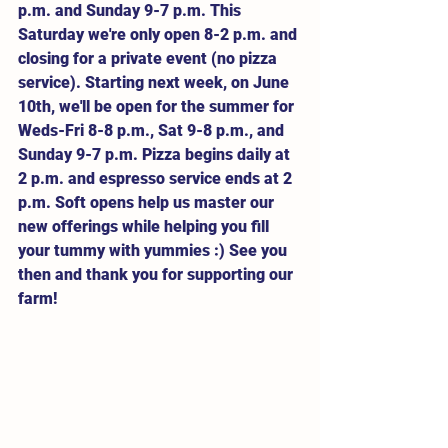
p.m. and Sunday 9-7 p.m. This 
Saturday we're only open 8-2 p.m. and 
closing for a private event (no pizza 
service). Starting next week, on June 
10th, we'll be open for the summer for 
Weds-Fri 8-8 p.m., Sat 9-8 p.m., and 
Sunday 9-7 p.m. Pizza begins daily at 
2 p.m. and espresso service ends at 2 
p.m. Soft opens help us master our 
new offerings while helping you fill 
your tummy with yummies :) See you 
then and thank you for supporting our 
farm! 