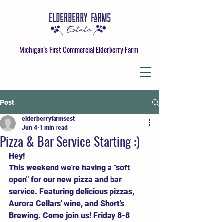
Michigan's First Commercial Elderberry Farm
Post
elderberryfarmsest
Jun 4
1 min read
Pizza & Bar Service Starting :)
Hey! 
This weekend we're having a "soft 
open" for our new pizza and bar 
service. Featuring delicious pizzas, 
Aurora Cellars' wine, and Short's 
Brewing. Come join us! Friday 8-8 